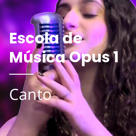
Escola de
Opus 1
Música
Canto